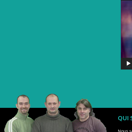
QUI
Nous s