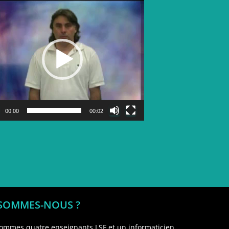
Lecteur
vidéo
00:00
00:02
 SOMMES-NOUS ?
ommes quatre enseignants LSF et un informaticien