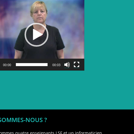
Lecteur
vidéo
00:00
00:03
 SOMMES-NOUS ?
ommes quatre enseignants LSF et un informaticien