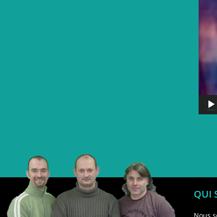
QUI
Nous s