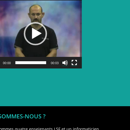
Lecteur
vidéo
00:00
00:03
 SOMMES-NOUS ?
ommes quatre enseignants LSF et un informaticien