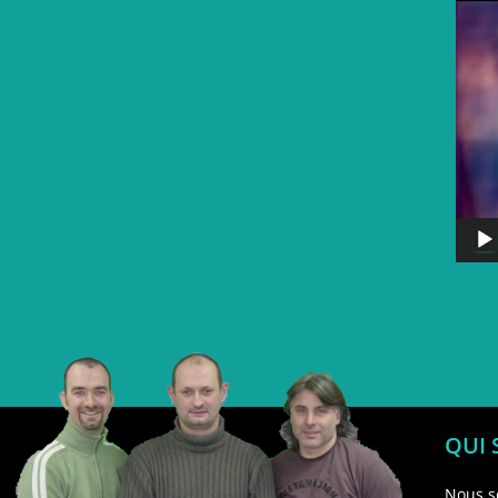
QUI
Nous s