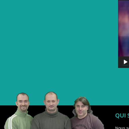
QUI
Nous s