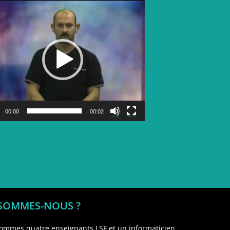
Lecteur
vidéo
00:00
00:02
 SOMMES-NOUS ?
ommes quatre enseignants LSF et un informaticien