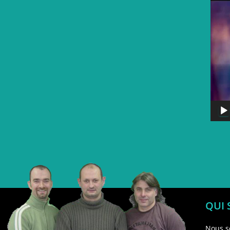
QUI
Nous s