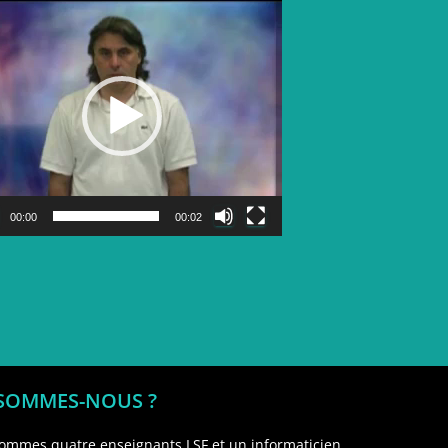
Lecteur
vidéo
00:00
00:02
 SOMMES-NOUS ?
ommes quatre enseignants LSF et un informaticien