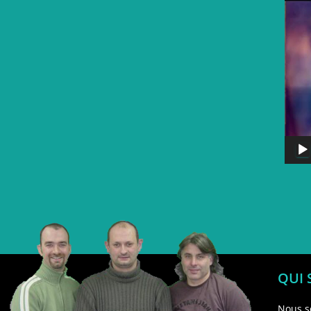
QUI
Nous s