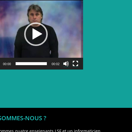
Lecteur
vidéo
00:00
00:02
 SOMMES-NOUS ?
ommes quatre enseignants LSF et un informaticien