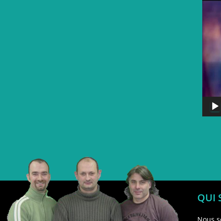
QUI
Nous s