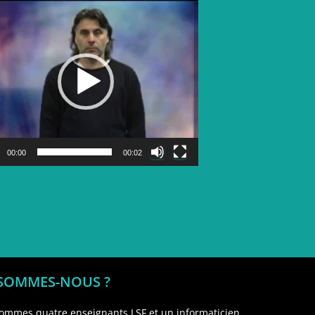
Lecteur
vidéo
00:00
00:02
 SOMMES-NOUS ?
ommes quatre enseignants LSF et un informaticien