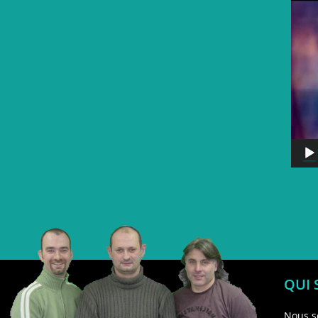
QUI
Nous s