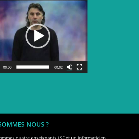
Lecteur
vidéo
00:00
00:02
 SOMMES-NOUS ?
ommes quatre enseignants LSF et un informaticien