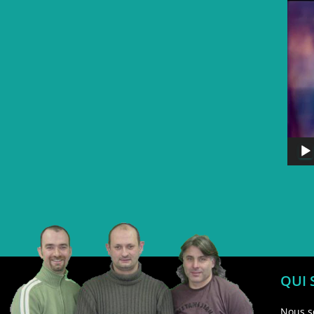
QUI
Nous s