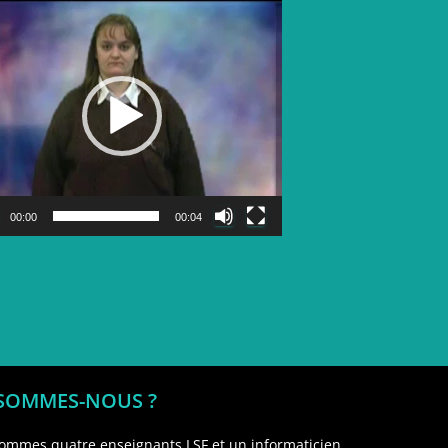
Lecteur
vidéo
00:00
00:04
 SOMMES-NOUS ?
ommes quatre enseignants LSF et un informaticien