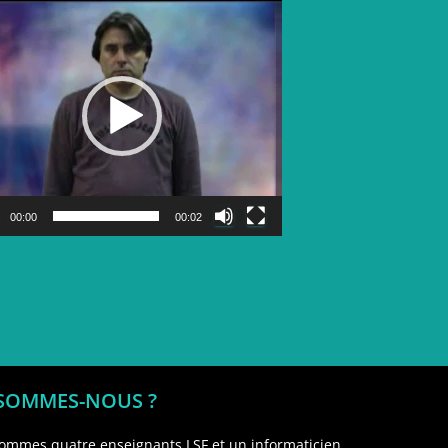
Lecteur
vidéo
00:00
00:02
 SOMMES-NOUS ?
ommes quatre enseignants LSF et un informaticien