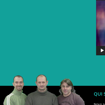
QUI
Nous s