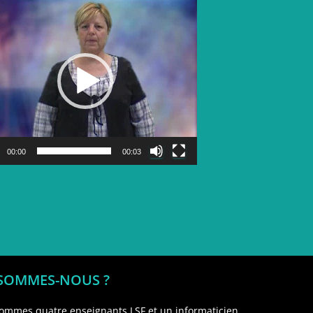
Lecteur
vidéo
00:00
00:03
 SOMMES-NOUS ?
ommes quatre enseignants LSF et un informaticien