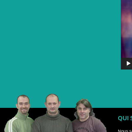
QUI
Nous s