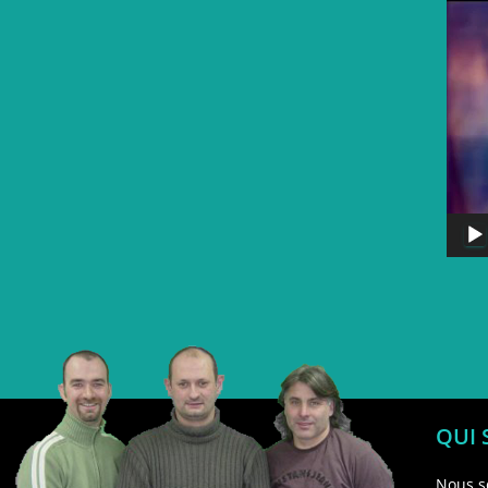
QUI
Nous s