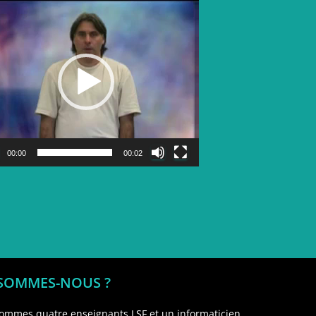
Lecteur
vidéo
00:00
00:02
 SOMMES-NOUS ?
ommes quatre enseignants LSF et un informaticien