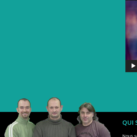
QUI
Nous s