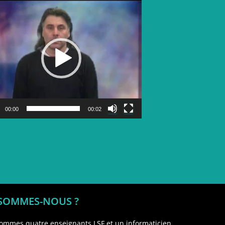
Lecteur
vidéo
00:00
00:02
 SOMMES-NOUS ?
ommes quatre enseignants LSF et un informaticien