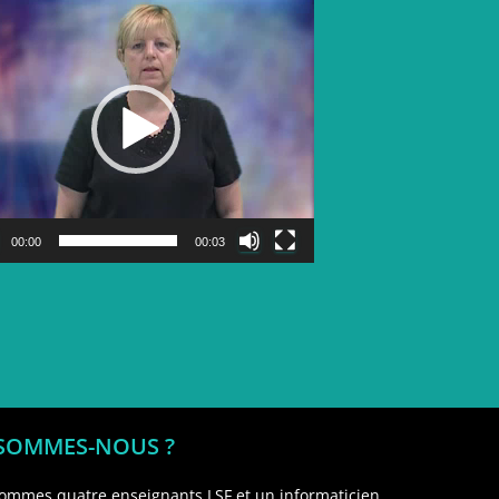
Lecteur
vidéo
00:00
00:03
 SOMMES-NOUS ?
ommes quatre enseignants LSF et un informaticien