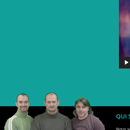
QUI
Nous s