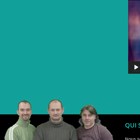
QUI
Nous s