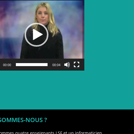
Lecteur
vidéo
00:00
00:04
 SOMMES-NOUS ?
ommes quatre enseignants LSF et un informaticien