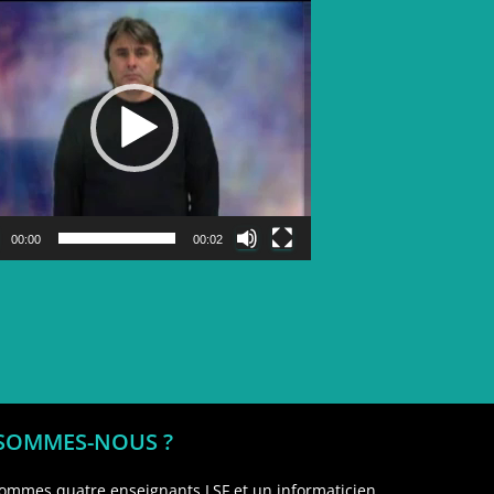
Lecteur
vidéo
00:00
00:02
 SOMMES-NOUS ?
ommes quatre enseignants LSF et un informaticien