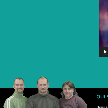
QUI
Nous s