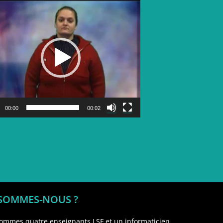
Lecteur
vidéo
00:00
00:02
 SOMMES-NOUS ?
ommes quatre enseignants LSF et un informaticien