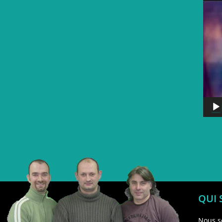
QUI
Nous s