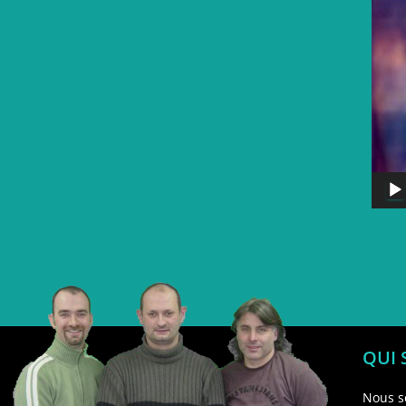
QUI
Nous s