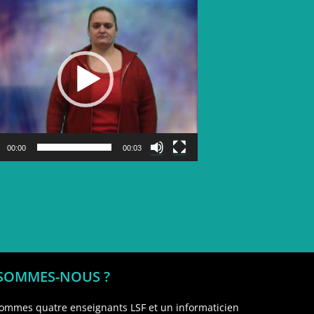
Lecteur
vidéo
00:00
00:03
 SOMMES-NOUS ?
ommes quatre enseignants LSF et un informaticien