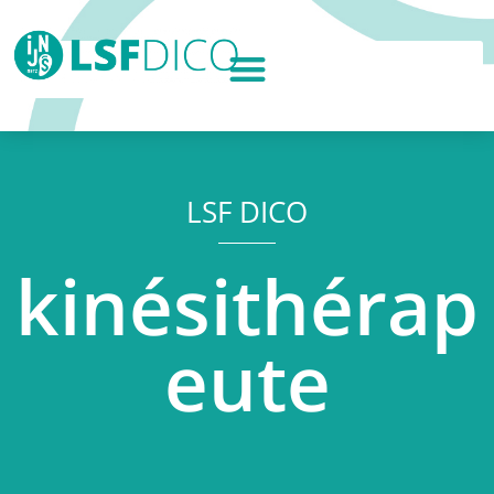
LSF DICO
kinésithérap
eute