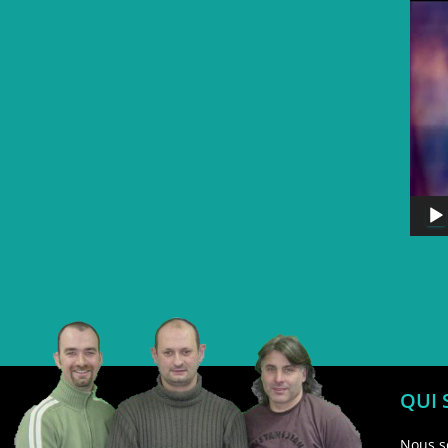
QUI
Nous s