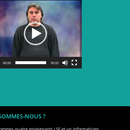
Lecteur
vidéo
00:00
00:02
 SOMMES-NOUS ?
ommes quatre enseignants LSF et un informaticien