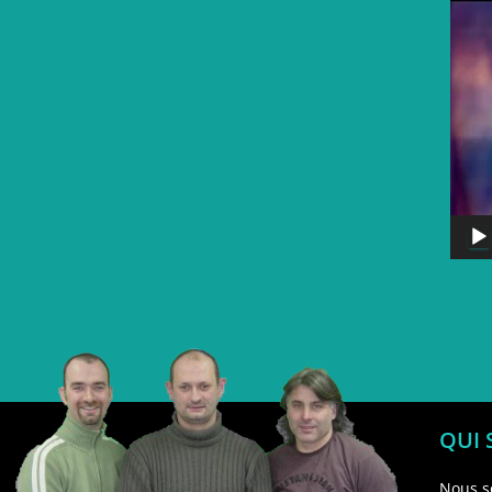
QUI
Nous s