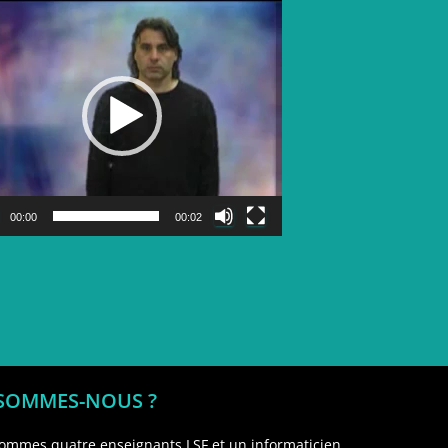
Lecteur
vidéo
00:00
00:02
 SOMMES-NOUS ?
ommes quatre enseignants LSF et un informaticien