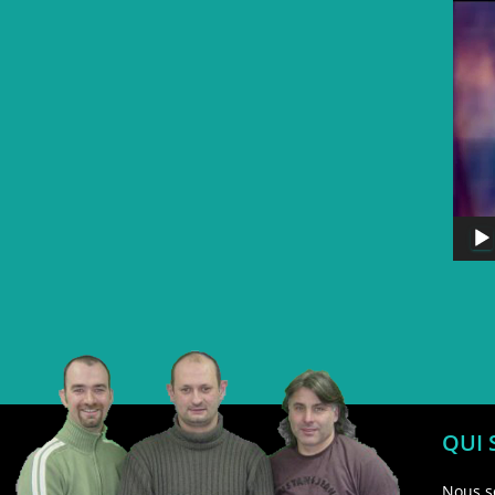
QUI
Nous s