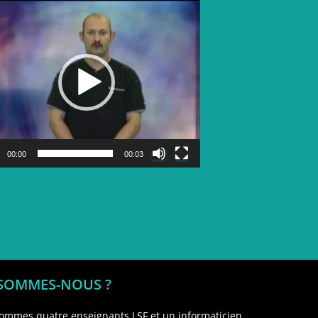
Lecteur
vidéo
00:00
00:03
 SOMMES-NOUS ?
ommes quatre enseignants LSF et un informaticien