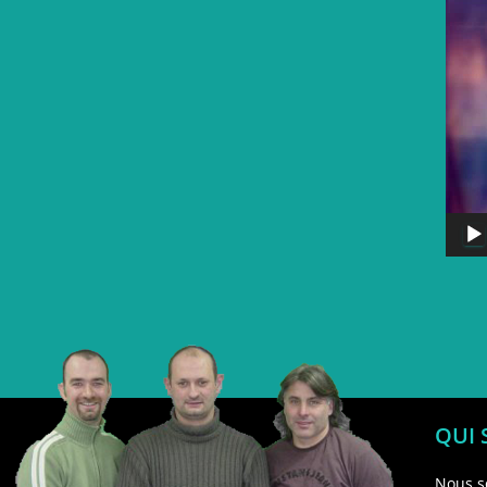
QUI
Nous s