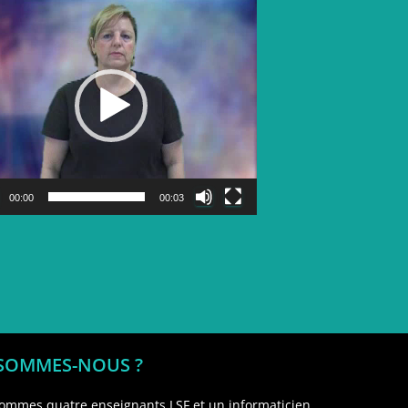
Lecteur
vidéo
00:00
00:03
 SOMMES-NOUS ?
ommes quatre enseignants LSF et un informaticien