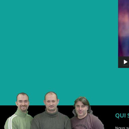
QUI
Nous s