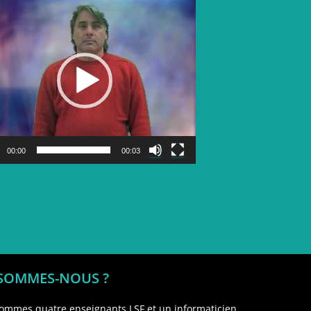
Lecteur
vidéo
00:00
00:03
 SOMMES-NOUS ?
ommes quatre enseignants LSF et un informaticien