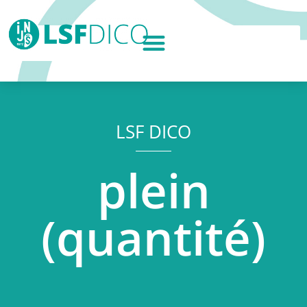
LSF DICO
plein
(quantité)