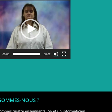
Lecteur
vidéo
00:00
00:02
 SOMMES-NOUS ?
ommes quatre enseignants LSF et un informaticien