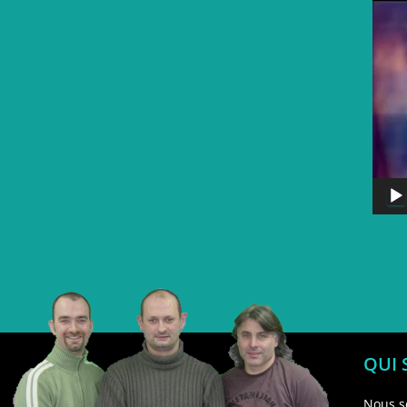
QUI
Nous s