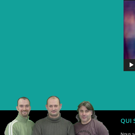
QUI
Nous s