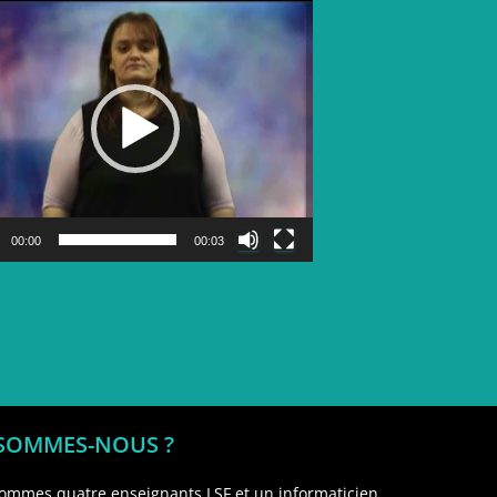
Lecteur
vidéo
00:00
00:03
 SOMMES-NOUS ?
ommes quatre enseignants LSF et un informaticien