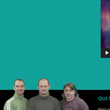
QUI
Nous s