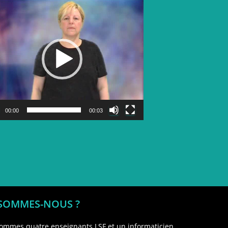
Lecteur
vidéo
00:00
00:03
 SOMMES-NOUS ?
ommes quatre enseignants LSF et un informaticien