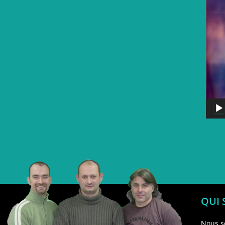
QUI
Nous s