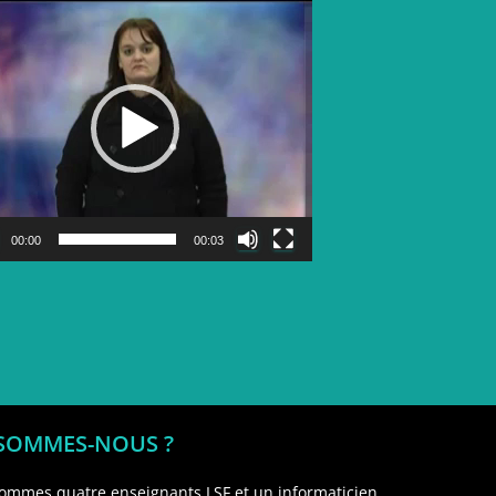
Lecteur
vidéo
00:00
00:03
 SOMMES-NOUS ?
ommes quatre enseignants LSF et un informaticien