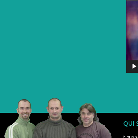
QUI
Nous s