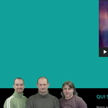
QUI
Nous s