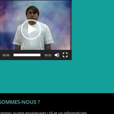
Lecteur
vidéo
00:00
00:02
 SOMMES-NOUS ?
ommes quatre enseignants LSF et un informaticien