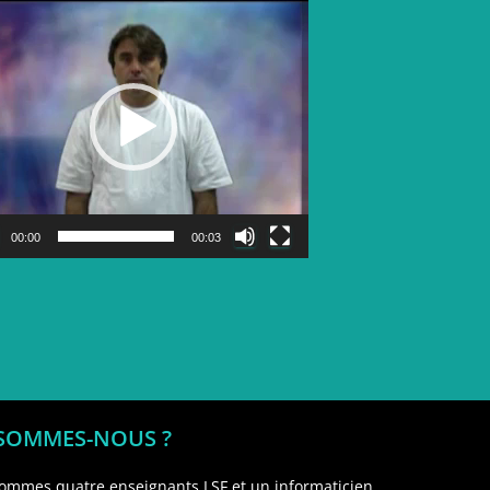
Lecteur
vidéo
00:00
00:03
 SOMMES-NOUS ?
ommes quatre enseignants LSF et un informaticien