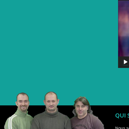
QUI
Nous s