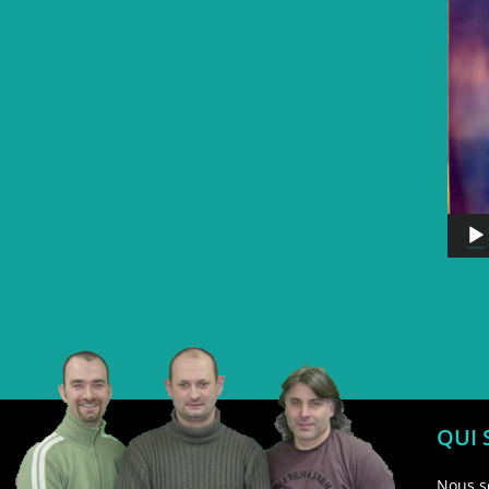
QUI
Nous s