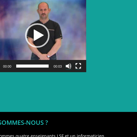
Lecteur
vidéo
00:00
00:03
 SOMMES-NOUS ?
ommes quatre enseignants LSF et un informaticien