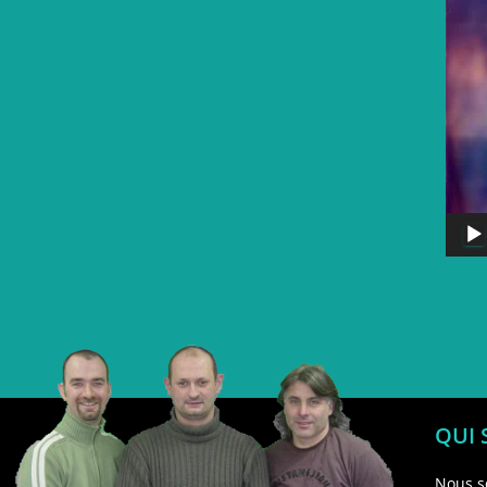
QUI
Nous s