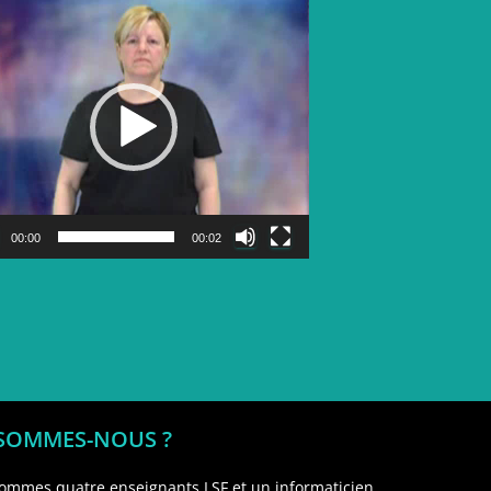
Lecteur
vidéo
00:00
00:02
 SOMMES-NOUS ?
ommes quatre enseignants LSF et un informaticien