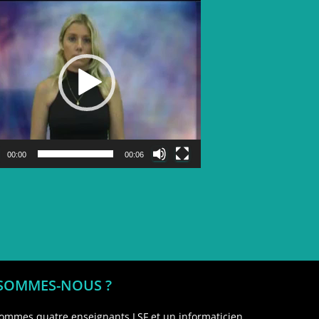
Lecteur
vidéo
00:00
00:06
 SOMMES-NOUS ?
ommes quatre enseignants LSF et un informaticien