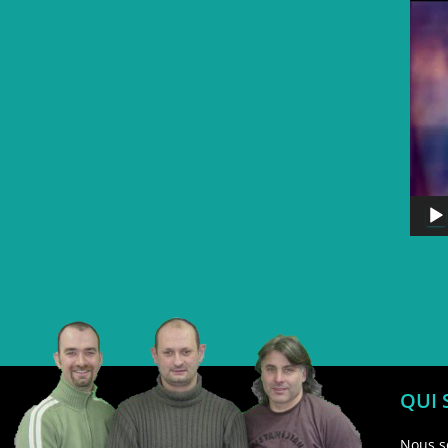
QUI
Nous s