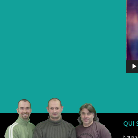
QUI
Nous s