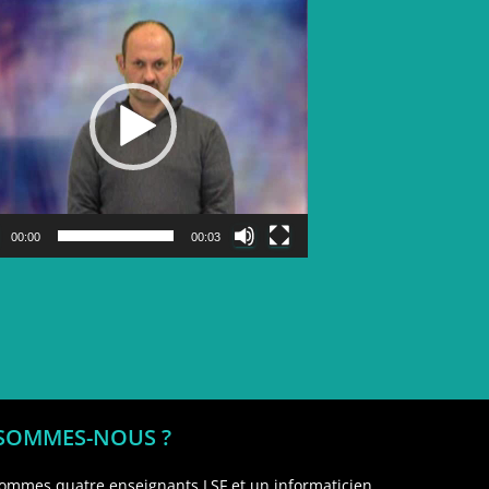
Lecteur
vidéo
00:00
00:03
 SOMMES-NOUS ?
ommes quatre enseignants LSF et un informaticien