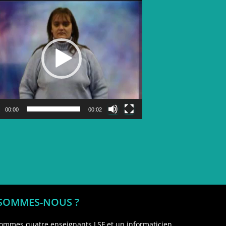
Lecteur
vidéo
00:00
00:02
 SOMMES-NOUS ?
ommes quatre enseignants LSF et un informaticien