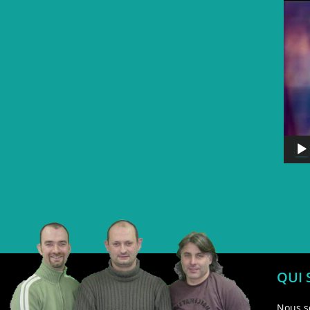
QUI
Nous s