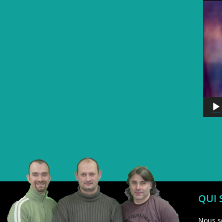
QUI
Nous s