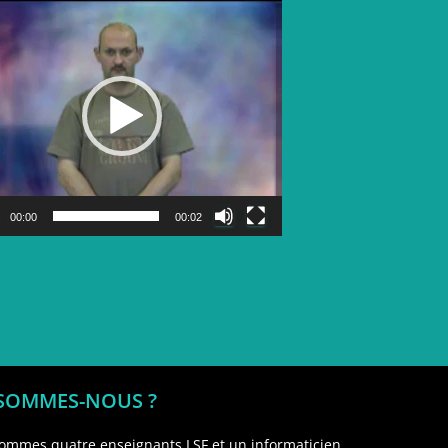
Lecteur
vidéo
00:00
00:02
 SOMMES-NOUS ?
ommes quatre enseignants LSF et un informaticien