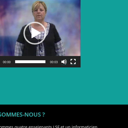
Lecteur
vidéo
00:00
00:03
 SOMMES-NOUS ?
ommes quatre enseignants LSF et un informaticien