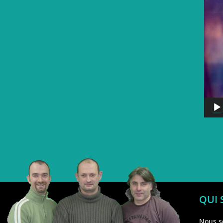
QUI
Nous s