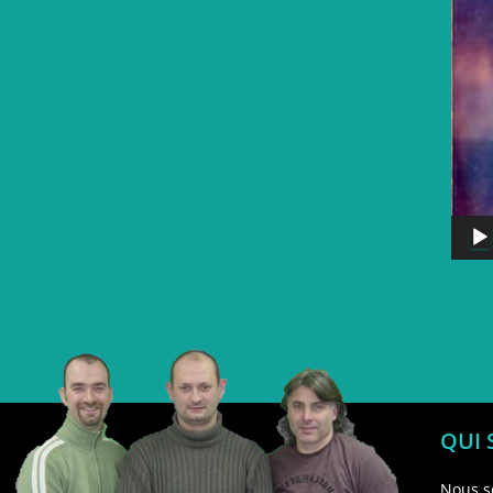
QUI
Nous s