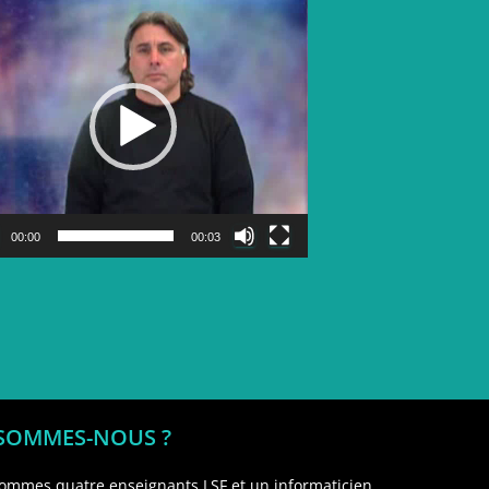
Lecteur
vidéo
00:00
00:03
 SOMMES-NOUS ?
ommes quatre enseignants LSF et un informaticien