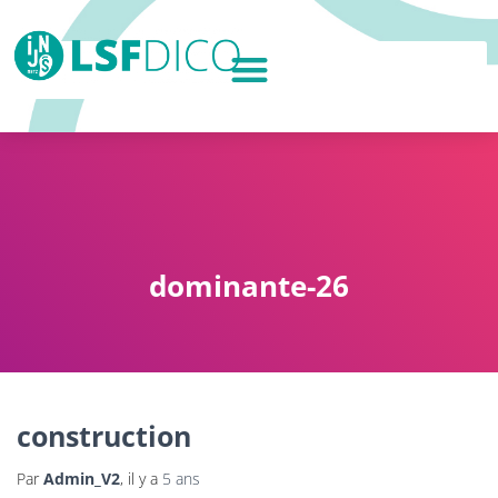
dominante-26
construction
Par
Admin_V2
, il y a
5 ans