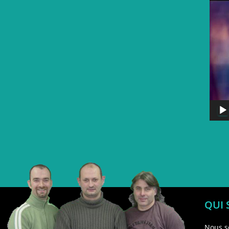
QUI
Nous s