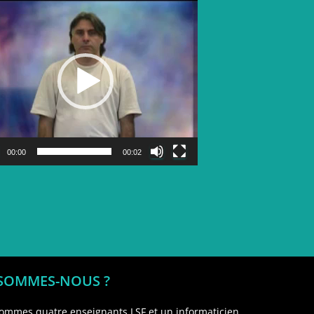
Lecteur
vidéo
00:00
00:02
 SOMMES-NOUS ?
ommes quatre enseignants LSF et un informaticien